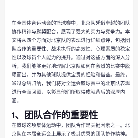
在全国体育运动会的篮球赛中，北京队凭借卓越的团队
协作精神与默契配合，展现了强大的实力与竞争力。本
文将从四个方面对北京队的表现进行详细点评，包括团
队合作的重要性、战术执行的高效性、心理素质的稳定
性以及球员个人能力的提升。通过对这些方面的深入分
析，我们能够更好地理解北京队如何在激烈的比赛中脱
颖而出，并为其他球队提供宝贵的经验和借鉴。最终，
通过总结归纳，我们将对全运会篮球赛中的北京队表现
进行全面回顾，以彰显他们所取得成就背后的深厚内
涵。
1、团队合作的重要性
在篮球这项集体运动中，团队合作是关键因素之一。北
京队在本届全运会上展示了极其优秀的团队协作精神。