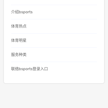
介绍bsports
体育热点
体育明星
服务种类
联络bsports登录入口