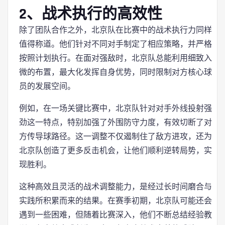
2、战术执行的高效性
除了团队合作之外，北京队在比赛中的战术执行力同样
值得称道。他们针对不同对手制定了相应策略，并严格
按照计划执行。在面对强敌时，北京队总能利用细致入
微的布置，最大化发挥自身优势，同时限制对方核心球
员的发展空间。
例如，在一场关键比赛中，北京队针对对手外线投射强
劲这一特点，特别加强了外围防守力度，有效切断了对
方传导球路径。这一调整不仅遏制住了敌方进攻，还为
北京队创造了更多反击机会，让他们顺利逆转局势，实
现胜利。
这种高效且灵活的战术调整能力，是经过长时间磨合与
实践所积累而来的结果。在赛季初期，北京队可能还会
遇到一些困难，但随着比赛深入，他们不断总结经验教