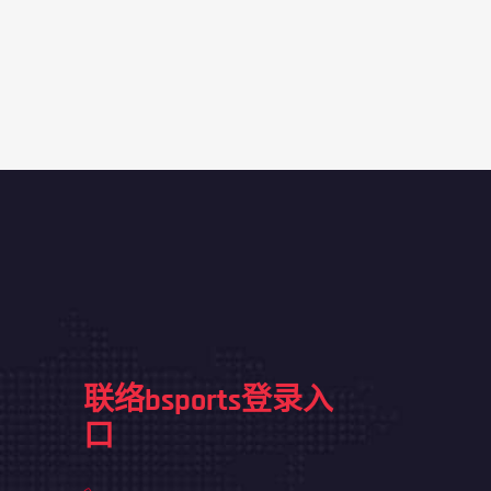
联络bsports登录入
口