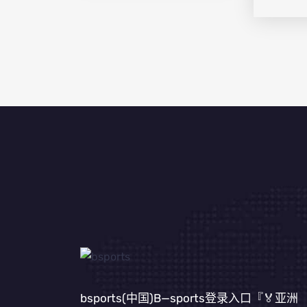
bsports(中国)B—sports登录入口『🏅亚洲