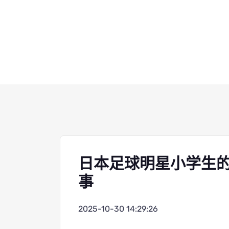
日本足球明星小学生
事
2025-10-30 14:29:26