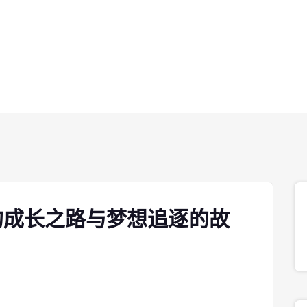
的成长之路与梦想追逐的故