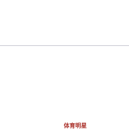
公司首页
介绍bsports
体育热点
体育明星
体育明星
首页
体育明星