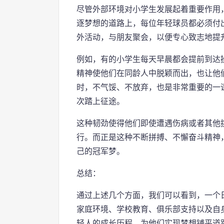
尽管外部环境对小学生发展起着重要作用
逐梦想的道路上，每位年轻球员都必须付
外活动，与朋友聚会，以便专心致志地提
例如，有的小学生每天早晨都会提前到达
精神使他们在同龄人中脱颖而出，也让他
时，不气馁、不放弃，也是非常重要的一
次踏上征途。
这种韧劲使得他们即使遭遇伤病或者其他
行。而正是这种不断拼搏、不懈奋斗精神
己的冠军梦。
总结：
通过上述几个方面，我们可以看到，一个
家庭环境、学校教育、俱乐部支持以及自
轻人的成长历程，为他们实现梦想铺平道