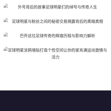
示回顾他的辉煌职业生涯
外号背后的故事足球明星
与经典瞬间
们的绰号与传奇人生
足球明星与粉丝之间的秘
密交易揭露背后的黑暗真
巴乔这位足球传奇的辉煌
相
历程与影响力解析
足球明星涂鸦墙贴打造个
性空间让你的家充满运动
激情与活力