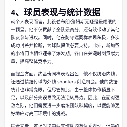
4、球员表现与统计数据
就个人表现而言，此役勒布朗·詹姆斯无疑是最耀眼的
一颗星。他不仅贡献了全队最高分，还有效带动了其他
队友参与进攻。同时，他在防守端同样表现积极，多次
成功封盖并抢断，为球队提供必要支持。此外，新加盟
的小将们也相继迎来了爆发期，各自在关键时刻贡献力
量，提高整体竞争力。
而掘金方面，约基奇同样表现出色，他不仅统治内线，
还通过精准传球为外线 shooters 创造机会。他的数据
统计也非常亮眼，但尽管如此，由于整体协作稍显不
足，以及部分失误导致无法逆转局势。因此，在面对强
敌之际，他们需要进一步磨练团队默契度，以便能够更
好地应对高压环境中的挑战。
综合来看，这场对决中两支球队均有优秀表现，但最终