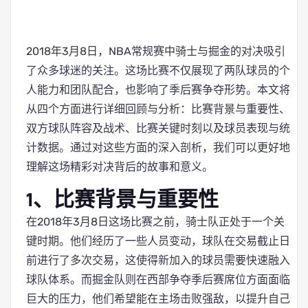
2018年3月8日，NBA常规赛中骑士与掘金的对决吸引
了众多球迷的关注。这场比赛不仅展现了两队球员的个
人能力和团队配合，也影响了季后赛争夺形势。本文将
从四个方面进行详细回顾与分析：比赛背景与重要性、
双方球队阵容及战术、比赛关键时刻以及球员表现与统
计数据。通过对这些方面的深入剖析，我们可以更好地
理解这场精彩对决背后的故事和意义。
1、比赛背景与重要性
在2018年3月8日这场比赛之前，骑士队正处于一个关
键时期。他们经历了一些人员变动，球队在交易截止日
前进行了多次交易，这使得新加入的球员需要快速融入
球队体系。而掘金队则在西部争夺季后赛席位方面面临
巨大的压力，他们希望能在主场击败强敌，以提升自己