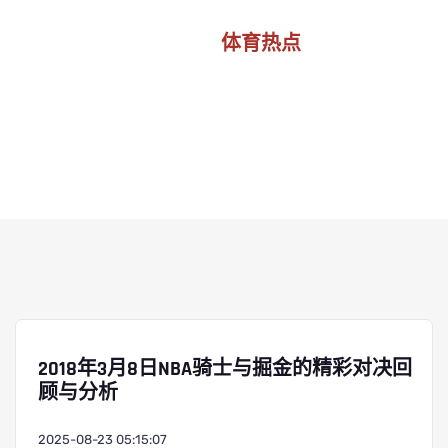
体育热点
首页
体育热点
2018年3月8日NBA骑士与掘金的精彩对决回
顾与分析
2025-08-23 05:15:07