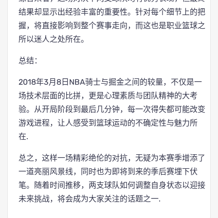
结果却显示出经验丰富的重要性。针对每个细节上的把
握，将直接影响到整个赛事走向，而这也是职业篮球之
所以迷人之处所在。
总结：
2018年3月8日NBA骑士与掘金之间的较量，不仅是一
场技术层面的比拼，更是心理素质与团队精神的大考
验。从开局阶段到最后几分钟，每一次得失都可能改变
游戏进程，让人感受到篮球运动的不确定性与魅力所
在.
总之，这样一场精彩绝伦的对抗，无疑为本赛季增添了
一道亮丽风景线，同时也为即将到来的季后赛埋下伏
笔。随着时间推移，两支球队如何调整自身状态以迎接
未来挑战，将会成为大家关注的话题之一.