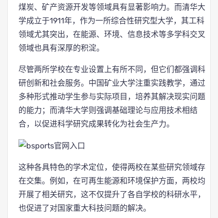
煤炭、矿产资源开发等领域具有显著影响力。而清华大
学成立于1911年，作为一所综合性研究型大学，其工科
领域尤其突出，在能源、环境、信息技术等多学科交叉
领域也具有深厚的积淀。
尽管两所学校在专业设置上有所不同，但它们都强调科
研创新和社会服务。中国矿业大学注重实践教学，通过
多种形式推动学生参与实际项目，培养其解决现实问题
的能力；而清华大学则强调基础理论与应用技术相结
合，以促进科学研究成果转化为社会生产力。
这种各具特色的学术定位，使得两校在某些研究领域存
在交集。例如，在可再生能源和环境保护方面，两校均
开展了相关研究，这不仅提升了各自学校的科研水平，
也促进了对国家重大科技问题的解决。