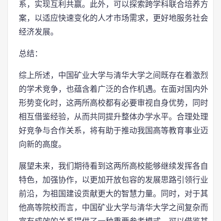
系，实现互利共赢。此外，可以探索跨学科联合培养方
案，以适应快速变化的人才市场需求，更好地服务社会
经济发展。
总结：
综上所述，中国矿业大学与清华大学之间既存在着激烈
的学术竞争，也蕴含着广泛的合作机遇。在面对国内外
形势变化时，这两所高校都有必要审视自身优势，同时
相互借鉴经验，从而共同提升整体办学水平。合理处理
好竞争与合作关系，将有助于推动我国高等教育事业迈
向新的高度。
展望未来，我们期待看到这两所高校能够继续发挥各自
特色，加强协作，以更加开放包容的发展思路引领行业
前沿，为祖国建设贡献更大的智慧力量。同时，对于其
他高等院校而言，中国矿业大学与清华大学之间复杂而