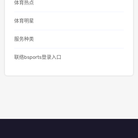
体育热点
体育明星
服务种类
联络bsports登录入口