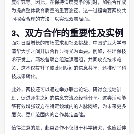
复研究等。因此，在保持适度竞争的同时，加强合作成
为提高整体教育质量的重要途径。这一过程需要两校共
同探索合理的方法，以实现双赢局面。
3、双方合作的重要性及实例
面对日益增长的市场需求和社会挑战，中国矿业大学与
清华大学之间开展合作显得尤为重要。例如，在环保技
术研发上，两校曾联合组建课题组，共同攻克技术难
关，这不仅提升了彼此团队间的信息共享，还推动了科
技成果转化。
此外，两校还可以通过举办联合论坛、研讨会或培训
班，促进师生之间的信息交流及经验分享。这类活动能
够有效增强双方在特定领域内的人脉网络，为未来更多
层次、更广范围内的合作奠定基础。
值得注意的是，此类合作不仅限于科学研究，也应延伸