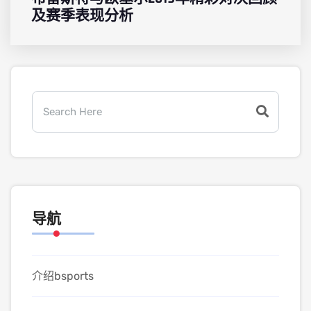
及赛季表现分析
导航
介绍bsports