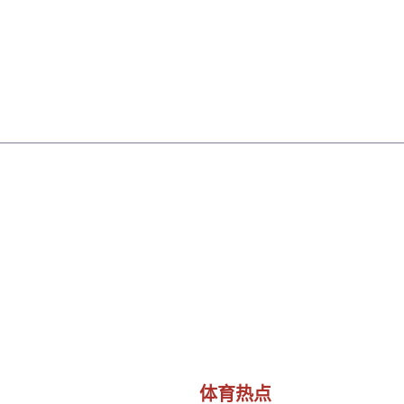
公司首页
介绍bsports
体育热点
体育明星
体育热点
首页
体育热点