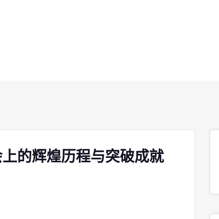
会上的辉煌历程与突破成就