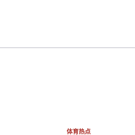
公司首页
介绍bsports
体育热点
体育明星
体育热点
首页
体育热点