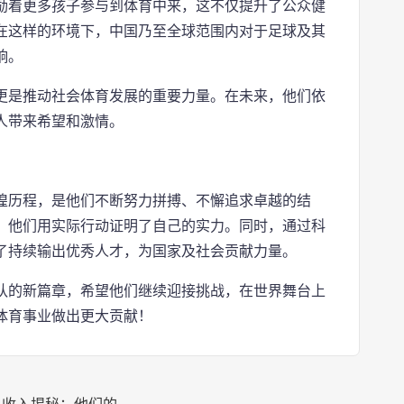
励着更多孩子参与到体育中来，这不仅提升了公众健
在这样的环境下，中国乃至全球范围内对于足球及其
响。
更是推动社会体育发展的重要力量。在未来，他们依
人带来希望和激情。
煌历程，是他们不断努力拼搏、不懈追求卓越的结
，他们用实际行动证明了自己的实力。同时，通过科
了持续输出优秀人才，为国家及社会贡献力量。
队的新篇章，希望他们继续迎接挑战，在世界舞台上
体育事业做出更大贡献！