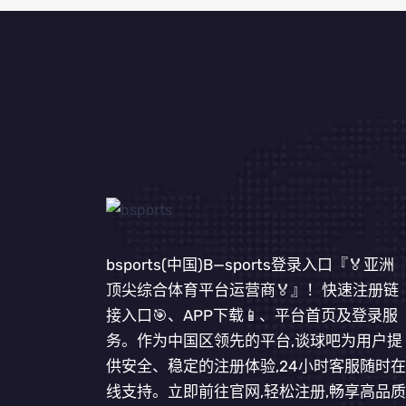
bsports(中国)B—sports登录入口『🏅亚洲
顶尖综合体育平台运营商🏅』！快速注册链
接入口🎯、APP下载📱、平台首页及登录服
务。作为中国区领先的平台,谈球吧为用户提
供安全、稳定的注册体验,24小时客服随时在
线支持。立即前往官网,轻松注册,畅享高品质