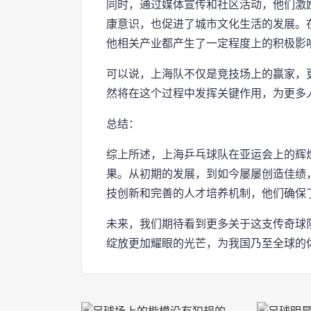
同时，通过媒体宣传和社区活动，他们激
康意识，也促进了城市文化生活的发展。
他相关产业都产生了一定程度上的积极影
可以说，上海队不仅是竞技场上的赢家，
然将在这个过程中发挥关键作用，为更多
总结：
综上所述，上海乒乓球队在亚运会上的辉
果。从初期的发展，到如今屡屡创造佳绩
技创新和完善的人才培养机制，他们确保
未来，我们期待看到更多关于这支传奇球
绽放更加耀眼的光芒，为我国乃至全球的