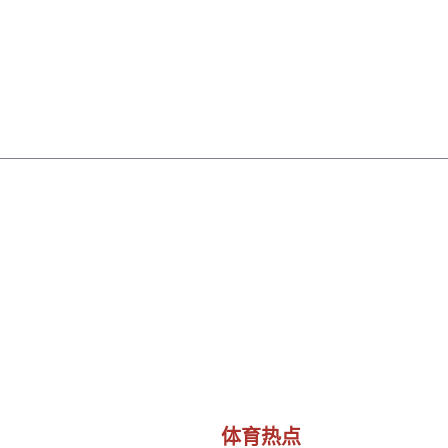
公司首页
介绍bsports
体育热点
体育明星
体育热点
首页
体育热点