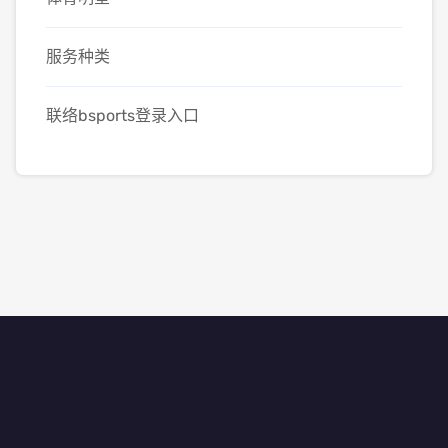
服务种类
联络bsports登录入口