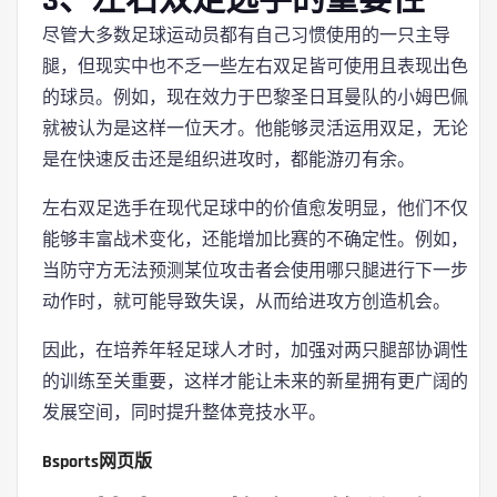
尽管大多数足球运动员都有自己习惯使用的一只主导
腿，但现实中也不乏一些左右双足皆可使用且表现出色
的球员。例如，现在效力于巴黎圣日耳曼队的小姆巴佩
就被认为是这样一位天才。他能够灵活运用双足，无论
是在快速反击还是组织进攻时，都能游刃有余。
左右双足选手在现代足球中的价值愈发明显，他们不仅
能够丰富战术变化，还能增加比赛的不确定性。例如，
当防守方无法预测某位攻击者会使用哪只腿进行下一步
动作时，就可能导致失误，从而给进攻方创造机会。
因此，在培养年轻足球人才时，加强对两只腿部协调性
的训练至关重要，这样才能让未来的新星拥有更广阔的
发展空间，同时提升整体竞技水平。
Bsports网页版