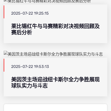
2025-07-22 19:25:15
莱比锡红牛与马赛精彩对决视频回顾及
赛后分析
2025-07-22 19:53:13
美因茨主场迎战纽卡斯尔全力争胜展现
球队实力与斗志