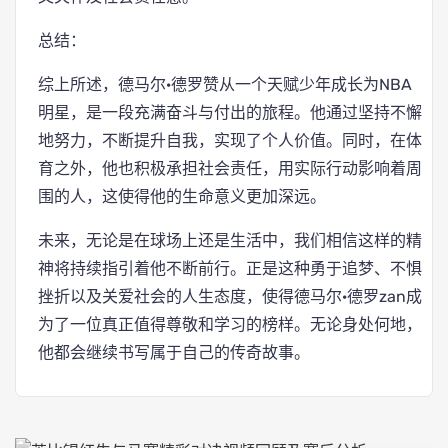
总结：
综上所述，德马尔·德罗赞从一个天赋少年成长为NBA
明星，是一段充满奋斗与付出的旅程。他通过坚持不懈
地努力，不断提升自我，实现了个人价值。同时，在体
育之外，他也积极承担社会责任，用实际行动影响着周
围的人，这使得他的生命意义更加深远。
未来，无论是在球场上还是生活中，我们相信这样的精
神将持续指引着他不断前行。正是这种勇于追梦、不惧
挫折以及关爱社会的人生态度，使得德马尔·德罗zan成
为了一位真正值得尊敬和学习的榜样。无论身处何地，
他都会继续书写属于自己的传奇故事。