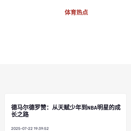
体育热点
首页
体育热点
德马尔德罗赞：从天赋少年到NBA明星的成
长之路
2025-07-22 19:39:52