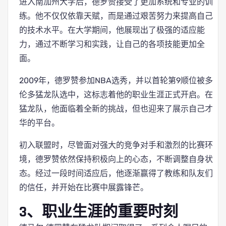
进入南加州大学后，德罗赞接受了更加系统和专业的训
练。他不仅仅依靠天赋，而是通过艰苦努力来提高自己
的技术水平。在大学期间，他展现出了极强的适应能
力，通过不断学习和实践，让自己的各项技能更加全
面。
2009年，德罗赞参加NBA选秀，并以首轮第9顺位被多
伦多猛龙队选中，这标志着他的职业生涯正式开启。在
猛龙队，他面临着全新的挑战，但也迎来了展示自己才
华的平台。
初入联盟时，尽管面对强大的竞争对手和激烈的比赛环
境，德罗赞依然保持积极向上的心态，不断调整自身状
态。经过一段时间适应后，他逐渐赢得了教练和队友们
的信任，并开始在比赛中展露锋芒。
3、职业生涯的重要时刻