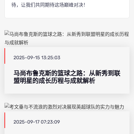
待，让我们共同期待这场巅峰对决！
2025-09-15 13:25:03
马尚布鲁克斯的篮球之路：从新秀到联
盟明星的成长历程与成就解析
2025-09-17 07:23:09