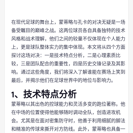
在现代足球的舞台上，蒙蒂略与孔卡的对决无疑是一场
备受瞩目的巅峰之战。这两位球员各自具备独特的技术
风格和战术理解，他们之间的较量不仅体现在个人能力
上，更是球队整体实力的集中体现。本文将从四个方面
探讨这场对决：一是技术特点分析，二是心理素质比
较，三是团队配合的重要性，四是历史交锋记录及其影
响。通过这些角度，我们将深入了解谁能在赛场上笑到
最后，并揭示他们在足球世界中的地位与影响力。
1、技术特点分析
蒙蒂略以其出色的控球能力和灵活多变的跑位著称。他
在中场的位置使得他能够随时调动全队，创造进攻机
会。尤其是在面对密集防守时，他善于利用细腻的脚法
和精准的传球来撕开对方防线。此外，蒙蒂略也具备一