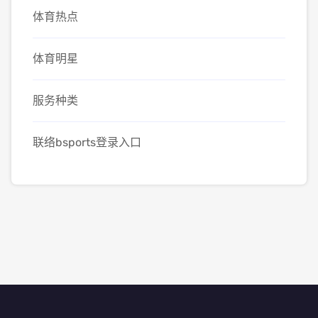
体育热点
体育明星
服务种类
联络bsports登录入口