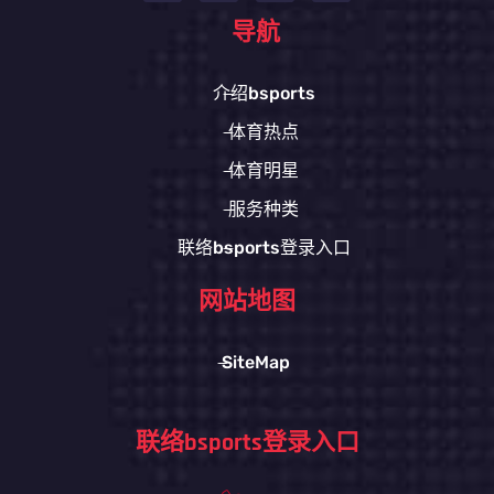
导航
介绍bsports
体育热点
体育明星
服务种类
联络bsports登录入口
网站地图
SiteMap
联络bsports登录入口