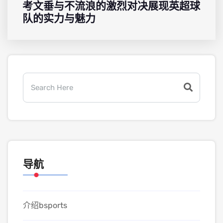
考文垂与不流浪的激烈对决展现英超球
队的实力与魅力
导航
介绍bsports