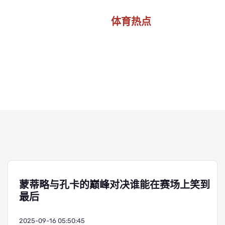
体育热点
首页
体育热点
蒙蒂略与孔卡的巅峰对决谁能在赛场上笑到
最后
2025-09-16 05:50:45