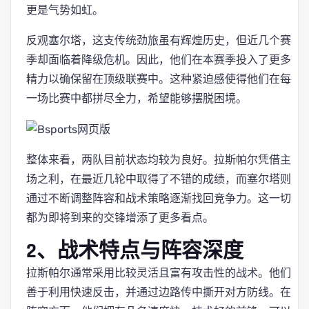
更是气势如虹。
反观塞尔塔，这支传统劲旅虽有辉煌历史，但近几个赛
季却面临着降级危机。因此，他们在本赛季投入了更多
精力以确保留在顶级联赛中。这种紧迫感使得他们在每
一场比赛中都拼尽全力，希望能够摆脱困境。
整体来看，两队目前状态均较为良好。拉斯帕尔凭借主
场之利，在最近几轮中取得了不错的成绩，而塞尔塔则
通过不断调整阵容和战术策略逐渐找回竞争力。这一切
都为即将到来的交锋增添了更多看点。
2、战术特点与阵容深度
拉斯帕尔通常采用比较灵活且富有攻击性的战术。他们
善于利用快速反击，并通过边路传中撕开对方防线。在