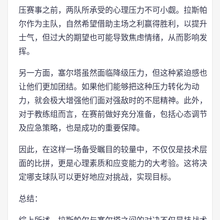
压赛事之前，两队所承受的心理压力不可小觑。拉斯帕
尔作为主队，自然希望借助主场之利赢得胜利，以提升
士气，但过大的期望也可能导致焦虑情绪，从而影响发
挥。
另一方面，塞尔塔虽然面临降级压力，但这种紧迫感也
让他们更加团结。如果他们能够把这种压力转化为动
力，就会极大增强他们面对强敌时的不屈精神。此外，
对于教练组而言，在赛前做好充分准备，包括心态调节
及应急策略，也是成功的重要保障。
因此，在这样一场备受瞩目的较量中，不仅仅是技术层
面的比拼，更是心理素质和应变能力的大考验。这将决
定哪支球队可以更好地应对挑战，实现目标。
总结：