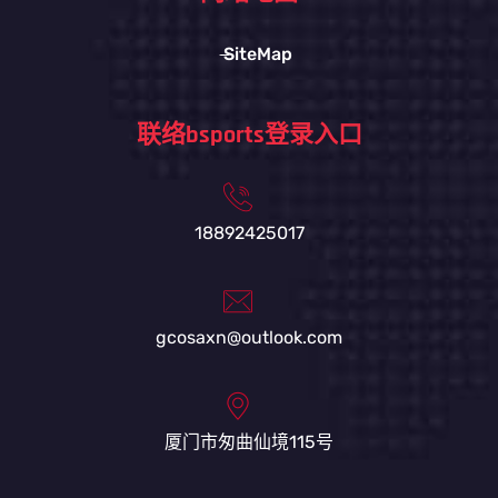
SiteMap
联络bsports登录入口
18892425017
gcosaxn@outlook.com
厦门市匆曲仙境115号