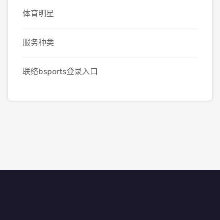
体育明星
服务种类
联络bsports登录入口