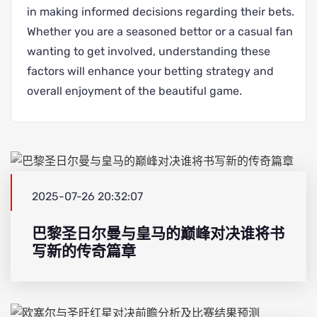
in making informed decisions regarding their bets.
Whether you are a seasoned bettor or a casual fan
wanting to get involved, understanding these
factors will enhance your betting strategy and
overall enjoyment of the beautiful game.
2025-07-26 20:32:07
巴黎圣日尔曼与皇马的巅峰对决谁将书
写新的传奇篇章