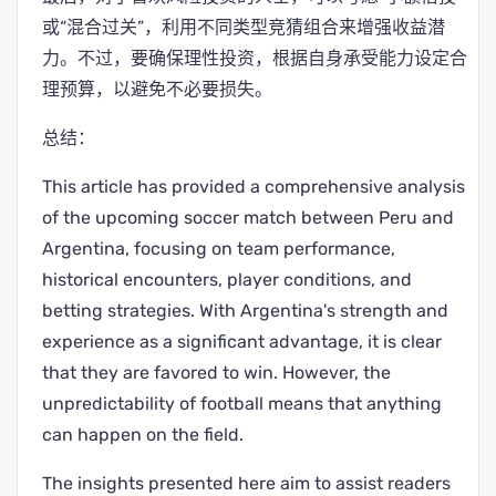
或“混合过关”，利用不同类型竞猜组合来增强收益潜
力。不过，要确保理性投资，根据自身承受能力设定合
理预算，以避免不必要损失。
总结：
This article has provided a comprehensive analysis
of the upcoming soccer match between Peru and
Argentina, focusing on team performance,
historical encounters, player conditions, and
betting strategies. With Argentina's strength and
experience as a significant advantage, it is clear
that they are favored to win. However, the
unpredictability of football means that anything
can happen on the field.
The insights presented here aim to assist readers