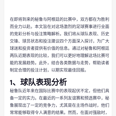
在即将到来的秘鲁与阿根廷的比赛中，双方都在为胜利
而全力以赴。本文旨在对这场激烈的足球赛事进行全面
的竞彩分析与投注策略解析。我们将从球队表现、历史
交锋、球员状态和投注建议四个方面深入探讨，为广大
球迷和投资者提供有价值的信息。通过对秘鲁和阿根廷
两队近期表现的比较，我们可以更好地理解这场比赛可
能的发展趋势。此外，结合各类数据与走势，帮助读者
制定合理的投注计划，以期实现最佳回报。
1、球队表现分析
秘鲁队近年来在国际比赛中的表现起伏不定，但他们具
备一定的实力。在最近的一系列友谊赛和预选赛中，秘
鲁展现出了一定的竞争力，尤其是在主场作战时，他们
常常能够取得令人满意的结果。然而，在面对强敌时，