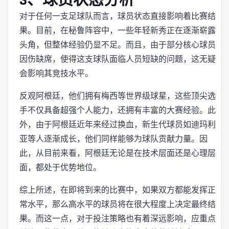
对于任何一支足球队而言，球员状态直接影响着比赛结
果。目前，在秘鲁阵容中，一些年轻新秀正在逐渐崭露
头角，但整体经验仍显不足。而且，由于部分核心球员
因伤缺席，使得这支球队面临人员短缺的问题，这无疑
会影响其竞技水平。
反观阿根廷，他们拥有梅西等世界级球星，这些顶尖选
手不仅具备超强个人能力，还拥有丰富的大赛经验。此
外，由于阿根廷近年来经过换血，新生代球员如迪玛利
亚等人逐渐成长，他们同样能够为球队贡献力量。因
此，从目前来看，阿根廷无论是在技术层面还是心理层
面，都处于优势地位。
综上所述，在即将到来的比赛中，如果双方都能发挥正
常水平，那么高水平的球员将在很大程度上决定最终结
果。而这一点，对于投注策略也有着深远影响，应重点