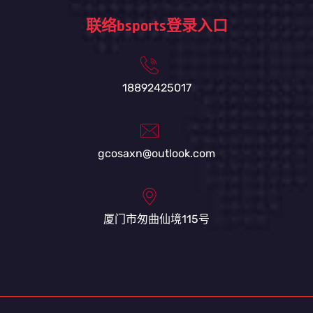
联络bsports登录入口
18892425017
gcosaxn@outlook.com
厦门市匆曲仙境115号