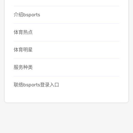
介绍bsports
体育热点
体育明星
服务种类
联络bsports登录入口