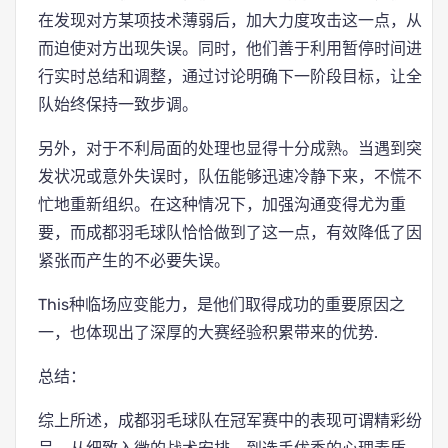
在发现对方某项技术薄弱后，加大力度攻击这一点，从
而迫使对方出现失误。同时，他们善于利用暂停时间进
行实时总结和调整，通过讨论明确下一阶段目标，让全
队始终保持一致步调。
另外，对于不利局面的处理也显得十分成熟。当遇到突
发状况或意外失误时，队伍能够迅速冷静下来，不慌不
忙地重新组织。在这种情况下，加强沟通变得尤为重
要，而成都羽毛球队恰恰做到了这一点，有效降低了因
紧张而产生的不必要失误。
This种临场应变能力，是他们取得成功的重要原因之
一，也体现出了深厚的大赛经验积累带来的优势.
总结：
综上所述，成都羽毛球队在冠军赛中的表现可谓精彩纷