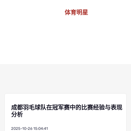
体育明星
首页
体育明星
成都羽毛球队在冠军赛中的比赛经验与表现
分析
2025-10-26 15:04:41