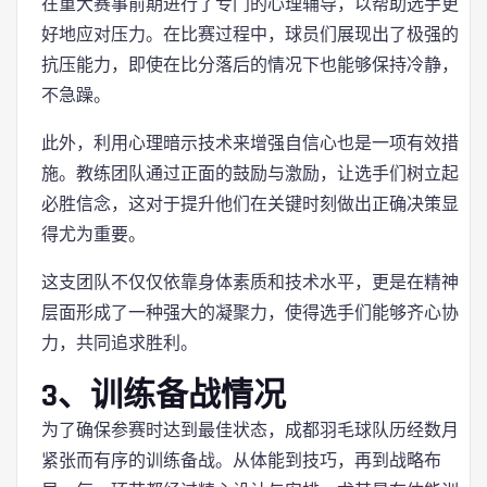
在重大赛事前期进行了专门的心理辅导，以帮助选手更
好地应对压力。在比赛过程中，球员们展现出了极强的
抗压能力，即使在比分落后的情况下也能够保持冷静，
不急躁。
此外，利用心理暗示技术来增强自信心也是一项有效措
施。教练团队通过正面的鼓励与激励，让选手们树立起
必胜信念，这对于提升他们在关键时刻做出正确决策显
得尤为重要。
这支团队不仅仅依靠身体素质和技术水平，更是在精神
层面形成了一种强大的凝聚力，使得选手们能够齐心协
力，共同追求胜利。
3、训练备战情况
为了确保参赛时达到最佳状态，成都羽毛球队历经数月
紧张而有序的训练备战。从体能到技巧，再到战略布