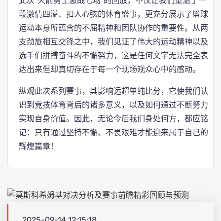
此次“火箭勇士激战七场”的回放，不仅让我们重温了一
段激情四溢、扣人心弦的体育盛事，更充分展示了篮球
运动本身所蕴含的不屈精神和团队协作的重要性。从两
支劲旅相互交锋之中，我们见证了伟大的运动精神以及
选手们拼搏奋斗的不懈努力，这是任何文字无法完全表
达出来但却真切存在于每一个现场观众心中的感动。
纵观此次系列赛事，其影响远超单纯比分，它使我们认
识到竞技体育背后的诸多意义，以及如何通过不断努力
实现自身价值。因此，无论今后我们身处何方，都应铭
记：只有通过坚持不懈、不畏艰难才能迎来属于自己的
辉煌篇章！
2025-09-14 12:15:18