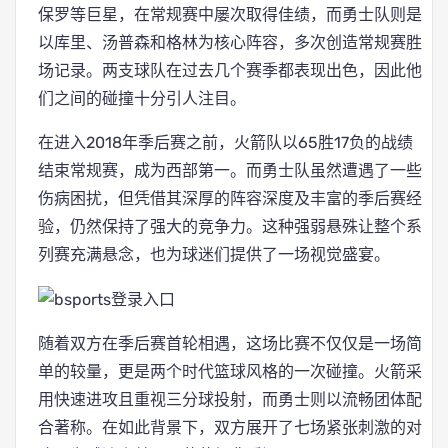
保罗等巨星，在常规赛中屡次取得佳绩，而勇士队则是
以库里、汤普森和格林为核心阵容，多次创造常规赛胜
场记录。两支球队在过去几个赛季都表现出色，因此他
们之间的碰撞十分引人注目。
在进入2018年季后赛之前，火箭队以65胜17负的战绩
结束常规赛，成为西部第一。而勇士队虽然遭遇了一些
伤病困扰，但凭借其深厚的阵容深度及丰富的季后赛经
验，仍然保持了强大的竞争力。这种强弱悬殊让整个系
列赛充满悬念，也为球迷们提供了一场视觉盛宴。
随着双方在季后赛首轮相遇，这场比赛不仅仅是一场简
单的较量，更是两个时代篮球风格的一次碰撞。火箭采
用快速进攻且重视三分球投射，而勇士则以流畅团体配
合著称。在如此背景下，双方展开了七场紧张刺激的对