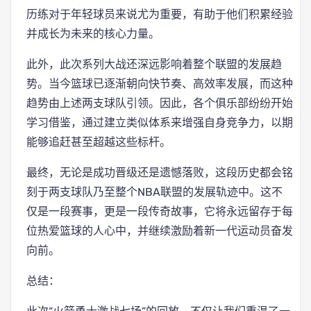
历练对于年轻球员来说尤为重要，有助于他们积累经验
并成长为未来的核心力量。
此外，此次系列大战还深远影响着整个联盟的发展趋
势。当今篮球已逐渐朝向快节奏、高效率发展，而这种
趋势由上述两支球队引领。因此，各个俱乐部纷纷开始
学习借鉴，通过建立类似体系来增强自身竞争力，以期
能够追赶甚至超越这些标杆。
最终，无论是成功晋级还是遗憾落败，这段历史都会铭
刻于两支球队乃至整个NBA联盟的发展轨迹中。这不
仅是一段赛事，更是一段传奇故事，它将永远留存于每
位热爱篮球的人心中，并继续激励着新一代运动员奋发
向前。
总结：