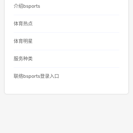
介绍bsports
体育热点
体育明星
服务种类
联络bsports登录入口