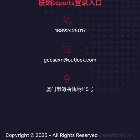
联络bsports登录入口
18892425017
gcosaxn@outlook.com
厦门市匆曲仙境115号
Copyright © 2023 - All Rights Reserved
Bsports网页版
.