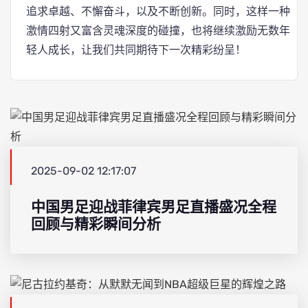
追求卓越、不懈奋斗，以及不断创新。同时，这样一种
激情四射又富含灵魂深度的碰撞，也将继续激励无数年
轻人成长，让我们共同期待下一次精彩纷呈！
2025-09-02 12:17:07
中国男足迎战菲律宾男足直播盛况全程
回顾与精彩瞬间分析