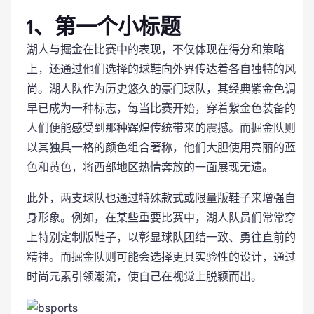
1、第一个小标题
湖人与掘金在比赛中的表现，不仅体现在得分和策略
上，还通过他们选择的球鞋向外界传达着各自独特的风
尚。湖人队作为历史悠久的豪门球队，其经典紫金色调
早已成为一种标志，每当比赛开始，穿着紫金色装备的
人们便能感受到那种辉煌传统带来的震撼。而掘金队则
以其独具一格的颜色组合著称，他们大胆使用亮丽的蓝
色和黄色，将西部地区热情奔放的一面展现无遗。
此外，两支球队也通过特殊款式或限量版鞋子来增强自
身形象。例如，在某些重要比赛中，湖人队员们常常穿
上特别定制版鞋子，以彰显球队团结一致、勇往直前的
精神。而掘金队则可能会选择更具实验性的设计，通过
时尚元素引领潮流，使自己在视觉上脱颖而出。