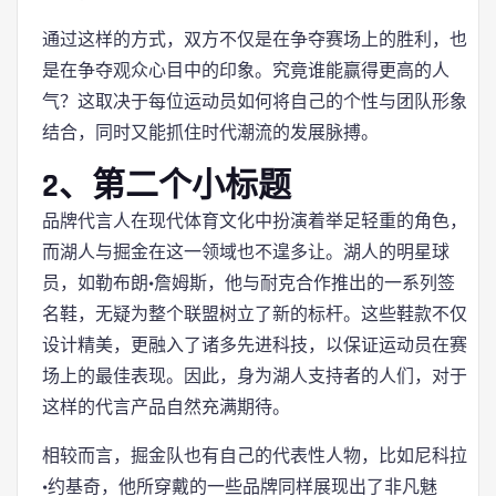
通过这样的方式，双方不仅是在争夺赛场上的胜利，也
是在争夺观众心目中的印象。究竟谁能赢得更高的人
气？这取决于每位运动员如何将自己的个性与团队形象
结合，同时又能抓住时代潮流的发展脉搏。
2、第二个小标题
品牌代言人在现代体育文化中扮演着举足轻重的角色，
而湖人与掘金在这一领域也不遑多让。湖人的明星球
员，如勒布朗·詹姆斯，他与耐克合作推出的一系列签
名鞋，无疑为整个联盟树立了新的标杆。这些鞋款不仅
设计精美，更融入了诸多先进科技，以保证运动员在赛
场上的最佳表现。因此，身为湖人支持者的人们，对于
这样的代言产品自然充满期待。
相较而言，掘金队也有自己的代表性人物，比如尼科拉
·约基奇，他所穿戴的一些品牌同样展现出了非凡魅