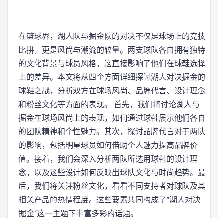
在篮球界，湖人队与掘金队的对决不仅是球场上的竞技
比拼，更是风尚与潮流的较量。两支球队各自拥有独特
的文化背景与球员风格，这直接影响了他们在球鞋选择
上的差异。本文将从四个方面详细探讨湖人对决掘金的
球鞋之战，分析双方在球场风尚、品牌代言、设计理念
和粉丝文化等方面的表现。 首先，我们将讨论湖人与
掘金在球场风尚上的表现，如何通过球鞋展示他们各自
的团队精神和个性魅力。其次，探讨品牌代言对于两队
的影响，包括明星球员如何借助个人魅力提高品牌价
值。接着，我们会深入分析两队所选用球鞋的设计理
念，以及这些设计如何反映出球队文化与时尚趋势。最
后，我们将关注粉丝文化，看看不同支持者对球队及其
相关产品的热情程度。这些要素共同构成了“湖人对决
掘金”这一主题下丰富多彩的话题。