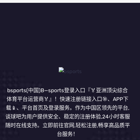
bsports(中国)B—sports登录入口『🏅亚洲顶尖综合
体育平台运营商🏅』！快速注册链接入口🎯、APP下
载📱、平台首页及登录服务。作为中国区领先的平台,
谈球吧为用户提供安全、稳定的注册体验,24小时客服
随时在线支持。立即前往官网,轻松注册,畅享高品质平
台服务！