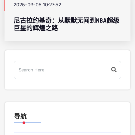
2025-09-05 10:27:52
尼古拉约基奇：从默默无闻到NBA超级
巨星的辉煌之路
导航