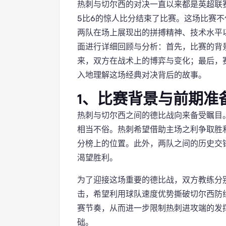
热刺与切尔西的对决一直以来都是英超联
5比6的惊人比分结束了比赛。这场比赛
两队在场上展现出的拼搏精神、技术水平
面进行详细回顾与分析：首先，比赛的背
来，双方在战术上的博弈与变化；最后，
入地理解这场经典对决背后的故事。
1、比赛背景与前期准
热刺与切尔西之间的德比战向来备受瞩目
相当不俗。热刺希望借助主场之利争取胜
分榜上的位置。此外，两队之间的历史交
渴望胜利。
为了迎接这场重要的德比战，双方教练分
击，希望利用球队速度优势撕破切尔西防
赛节奏，从而进一步限制热刺进攻端的发
础。