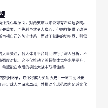
望
面还是心理层面，对两支球队来说都有着深远影响。
至关重要，而失利虽然令人痛心，但同样提供了改进
新审视自己的防守体系，而对于获胜的切尔西，则需
的大量关注，各大体育平台对此进行了深入分析，不
高强度对抗。这不仅推动了英超整体竞争水平提升，
，希望能在今后的德比大战中取得佳绩。
纯的数据记录，它还将成为英超历史上一道亮丽风景
年轻足球人才追求卓越，并推动全球范围内足球文化