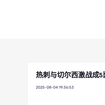
热刺与切尔西激战成5
2025-08-04 19:36:53