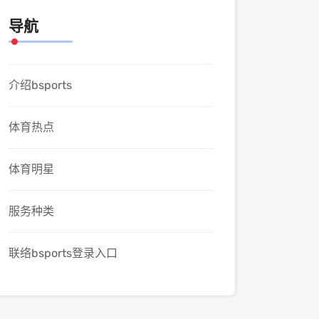
导航
介绍bsports
体育热点
体育明星
服务种类
联络bsports登录入口