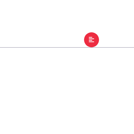
服务种类
联络bsports登录入口