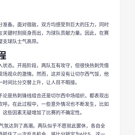
分准备。面对宿敌，双方均感受到巨大的压力，同时
在关键时刻挺身而出，为球队贡献力量。因此，在赛
整支球队士气高昂。
程
入状态。开局阶段，两队互有攻守，但很快热刺凭借
现场观众的激情。然而，这并没有让切尔西气馁，他
一时间比分交替上升，让人目不暇接。
不论是热刺锋线组合还是切尔西中场组织，都表现出
欢呼。在此过程中，一些意外情况也不断发生，比如
，这些因素无疑增加了比赛的不确定性。
场气氛达到了高潮。两队似乎不愿就此罢休，各自全
西抓住了一次反击机会，将比分锁定为6比5，这一